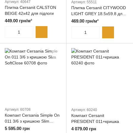
Артикул: 40647
Артикул: 55511
Плитка Cersanit CALSTON
Плитка Cersanit CITYWOOD
BEIGE 42x42 для підлоги
LIGHT GREY 18.5x59.8 для
підлоги
449.00 грн/м²
469.00 грн/м²
Артикул: 60708
Артикул: 60240
Компакт Cersania Simple On
Компакт Cersanit
011 3/6 з кришкою Slim
PRESIDENT 011+кришка
SoftClose
5 595.00 грн
4 079.00 грн