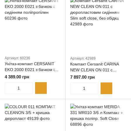
Артикул: 60236
Артикул: 42989
Унітаз-компакт CERSANIT
Компакт Cersanit CARINA
EKO 2000 E021 з бачком і
NEW CLEAN ON 011 с
сидінням поліпропілен
дюропластовим сидінням
4 389.00 грн
7 897.00 грн
Slim soft close, без обідка