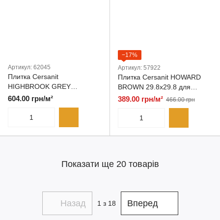
−17%
Артикул: 62045
Артикул: 57922
Плитка Cersanit
Плитка Cersanit HOWARD
HIGHBROOK GREY
BROWN 29.8x29.8 для
59,8x29.8 для підлоги
підлоги
604.00 грн/м²
389.00 грн/м²
466.00 грн
Показати ще 20 товарів
Назад
Вперед
1
з 18