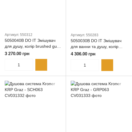
Артикул: 550312
Артикул: 550283
5050040B DO IT Змішувач
5050030B DO IT Змішувач
для душу, колір brushed gun
для ванни та душу, колір
metal
brushed gun metal
3 270.00 грн
4 306.00 грн