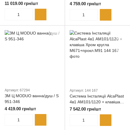
metal 5050030B / 550283
11 019.00 грн/шт
4 759.00 грн/шт
Артикул: 67294
Артикул: 144 167
ЗМ Ц MODUO ванна/душ / S
Система Інсталяції AlcaPlast
951-346
4в1 АМ101/1120 + клавіша
Хром кругла
4 419.00 грн/шт
7 542.00 грн/шт
М671+прокл.М91