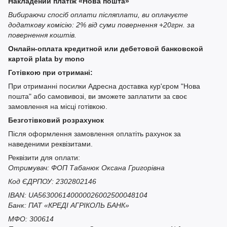
Накладений платіж «Нова пошта»
Вибираючи спосіб оплати післяплати, ви оплачуєте
додаткову комісію: 2% від суми повернення +20грн. за
повернення коштів.
Онлайн-оплата кредитной или дебетовой банковской
картой plata by mono
Готівкою при отримані:
При отриманні посилки Адресна доставка кур'єром "Нова
пошта" або самовивозі, ви зможете заплатити за своє
замовлення на місці готівкою.
Безготівковий розрахунок
Після оформлення замовлення оплатіть рахунок за
наведеними реквізитами.
Реквізити для оплати:
Отримувач: ФОП Табанюк Оксана Григорівна
Код ЄДРПОУ: 2302802146
IBAN: UA563006140000026002500048104
Банк: ПАТ «КРЕДІ АГРІКОЛЬ БАНК»
МФО: 300614