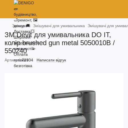
Змішувачі
Змішувачі для умивальника
Змішувачі для умива
ЗМ Devit для умивальника DO IT,
колір brushed gun metal 5050010B /
550240
Артикул:
72804
Написати відгук