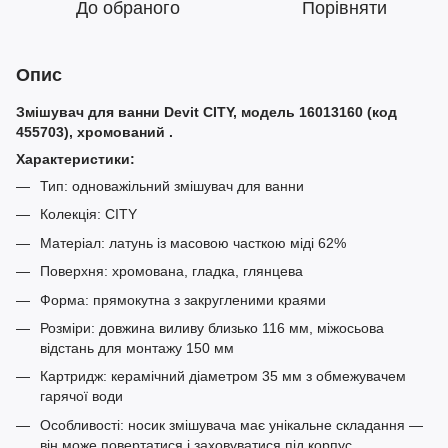
До обраного
Порівняти
Опис
Змішувач для ванни Devit CITY, модель 16013160 (код
455703), хромований .
Характеристики:
Тип: одноважільний змішувач для ванни
Колекція: CITY
Матеріал: латунь із масовою часткою міді 62%
Поверхня: хромована, гладка, глянцева
Форма: прямокутна з закругленими краями
Розміри: довжина виливу близько 116 мм, міжосьова
відстань для монтажу 150 мм
Картридж: керамічний діаметром 35 мм з обмежувачем
гарячої води
Особливості: носик змішувача має унікальне складання —
він може повертатися і заховуватися під корпус