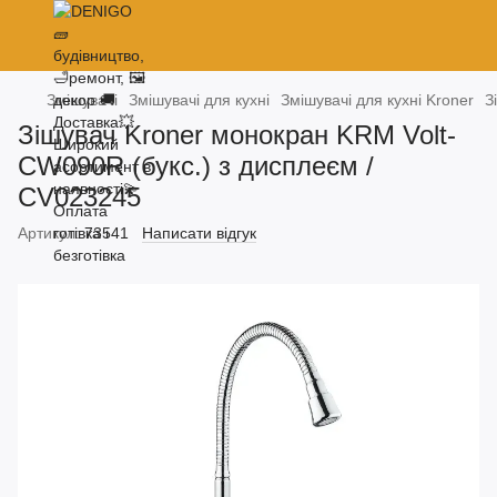
Змішувачі
Змішувачі для кухні
Змішувачі для кухні Kroner
З
Зішувач Kroner монокран KRM Volt-
CW090R (букс.) з дисплеєм /
CV023245
Артикул:
73541
Написати відгук