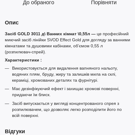
До обраного
Порівняти
Опис
Засіб GOLD 3011 д\ Ванних кімнат \0,55л —
це професійний
миючий засіб лінійки SVOD Effect Gold для догляду за ванними
кімнатами та душовими кабінами, об’ємом 0,55 л
(розпилювач‑спрей).
Характеристики :
Використовується для видалення вапняного нальоту,
водяних плям, бруду, жиру та залишків мила на склі,
кераміці, хромованих деталях та фурнітурі.
Має дезінфікуючий ефект і захищає хромові поверхні,
придаючи їм блиск.
Засіб випускається у вигляді концентрованого спрея з
розпилювачем, що дозволяє легко розподілити його по
всій поверхні.
Відгуки