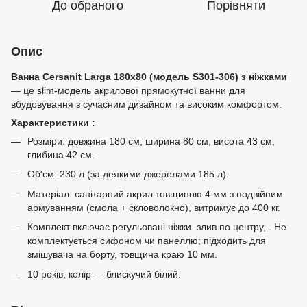
До обраного
Порівняти
Опис
Ванна Cersanit Larga 180x80 (модель S301-306) з ніжками
— це slim-модель акрилової прямокутної ванни для
вбудовування з сучасним дизайном та високим комфортом.
Характеристики :
Розміри: довжина 180 см, ширина 80 см, висота 43 см,
глибина 42 см.
Об'єм: 230 л (за деякими джерелами 185 л).
Матеріал: санітарний акрил товщиною 4 мм з подвійним
армуванням (смола + скловолокно), витримує до 400 кг.
Комплект включає регульовані ніжки злив по центру, . Не
комплектується сифоном чи панеллю; підходить для
змішувача на борту, товщина краю 10 мм.
10 років, колір — блискучий білий.