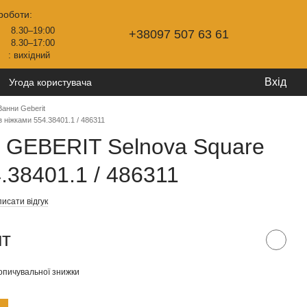
роботи:
8.30–19:00
+38097 507 63 61
8.30–17:00
: вихідний
Вхід
Угода користувача
Ванни Geberit
 ніжками 554.38401.1 / 486311
 GEBERIT Selnova Square
.38401.1 / 486311
исати відгук
шт
опичувальної знижки