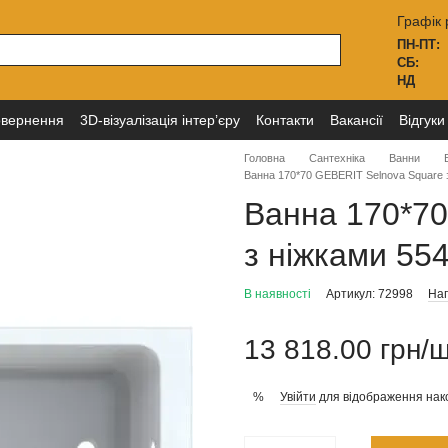
Графік 
ПН-ПТ:
СБ:
НД
овернення
3D-візуалізація інтер’єру
Контакти
Вакансії
Відгуки
Головна
Сантехніка
Ванни
Ванна 170*70 GEBERIT Selnova Square з
Ванна 170*70
з ніжками 554
В наявності
Артикул: 72998
Нап
13 818.00 грн/
Увійти
для відображення нак
%