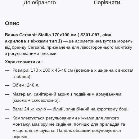
До обраного
Порівняти
Опис
Ванна Cersanit Sicilia 170x100 см ( S301-097, ліва,
акрилова з ніжками тип 1)
— це асиметрична кутова модель
від бренду Cersanit, призначена для лівостороннього монтажу
з регульованими ніжками.
Характеристики :
Розміри: 170 x 100 x 45-46 см (довжина x ширина x висота/
глибина).
Об'єм: 240 л.
Матеріал: санітарний акрил з подвійним армуванням
(смола + скловолокно).
Вага: 24 кг, колір — білий, злив бічний на короткому боці.
Комплектується регульованими ніжками для легкого
монтажу, має зручне сидіння, полицю для приладдя та
місце для змішувача. Панель обшивки докуповується
окремо.