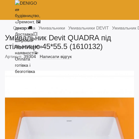
Сантехніка
Умивальники
Умивальники DEVIT
Умивальник D
Умивальник Devit QUADRA під
стільницю 45*55.5 (1610132)
Артикул:
39304
Написати відгук