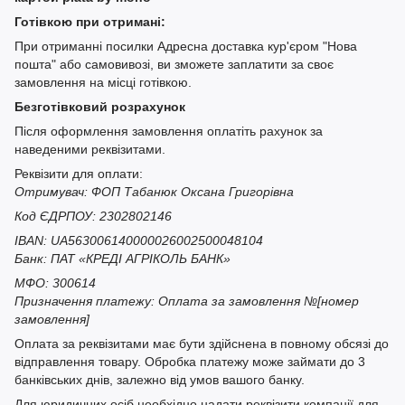
Готівкою при отримані:
При отриманні посилки Адресна доставка кур'єром "Нова
пошта" або самовивозі, ви зможете заплатити за своє
замовлення на місці готівкою.
Безготівковий розрахунок
Після оформлення замовлення оплатіть рахунок за
наведеними реквізитами.
Реквізити для оплати:
Отримувач: ФОП Табанюк Оксана Григорівна
Код ЄДРПОУ: 2302802146
IBAN: UA563006140000026002500048104
Банк: ПАТ «КРЕДІ АГРІКОЛЬ БАНК»
МФО: 300614
Призначення платежу: Оплата за замовлення №[номер
замовлення]
Оплата за реквізитами має бути здійснена в повному обсязі до
відправлення товару. Обробка платежу може займати до 3
банківських днів, залежно від умов вашого банку.
Для юридичних осіб необхідно надати реквізити компанії для