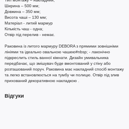
Тип монтажу – накладний;
Ширина – 500 мм;
Довжина – 350 мм;
Висота чаші – 130 мм;
Матеріал - литий мармур
Кількість чаш - одна;
Отвір під перелив - немає.
Раковина із литого мармуру DEBORA з прямими зовнішніми
лініями та ідеально овальною чашею#nbsp; - лаконічно
підкреслить стиль ванної кімнати. Дизайн умивальника
передбачає, що змішувач буде вмонтований у стіну або
розташований поруч. Раковина має накладний спосіб монтажу
та легко встановлюється на тумбу чи полицю. Отвір під злив
прихований декоративною накладкою .
Відгуки