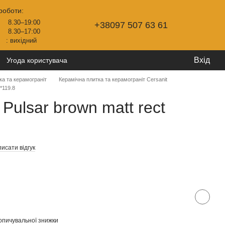
роботи:
8.30–19:00
+38097 507 63 61
8.30–17:00
: вихідний
Вхід
Угода користувача
ка та керамограніт
Керамічна плитка та керамограніт Cersanit
*119.8
Pulsar brown matt rect
исати відгук
опичувальної знижки