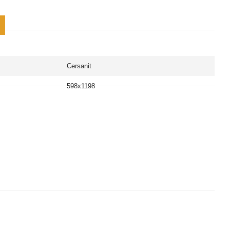
Cersanit
598х1198