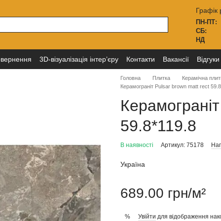
Графік 
ПН-ПТ:
СБ:
НД
овернення
3D-візуалізація інтер’єру
Контакти
Вакансії
Відгуки
Головна
Плитка
Керамічна плит
Керамограніт Pulsar brown matt rect 59.8
Керамограніт 
59.8*119.8
В наявності
Артикул: 75178
Нап
Україна
689.00 грн/м²
Увійти
для відображення нак
%