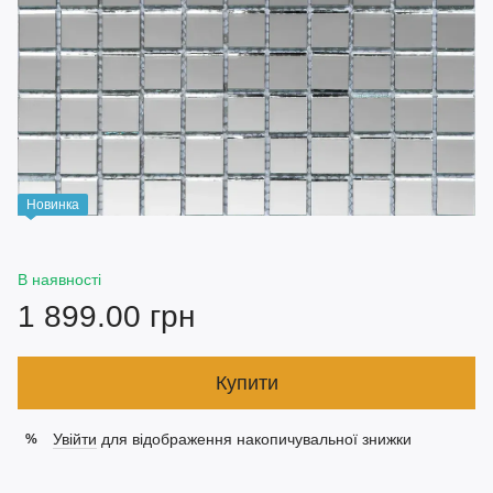
Новинка
В наявності
1 899.00 грн
Купити
Увійти
для відображення накопичувальної знижки
%