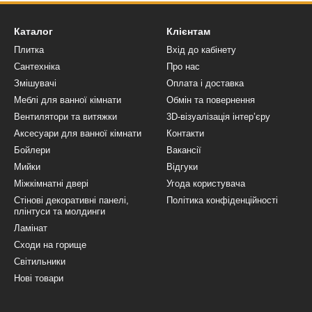
Каталог
Клієнтам
Плитка
Вхід до кабінету
Сантехніка
Про нас
Змішувачі
Оплата і доставка
Меблі для ванної кімнати
Обмін та повернення
Вентилятори та витяжки
3D-візуалізація інтер’єру
Аксесуари для ванної кімнати
Контакти
Бойлери
Вакансії
Мийки
Відгуки
Міжкімнатні двері
Угода користувача
Стінові декоративні панелі,
Політика конфіденційності
плінтуси та молдинги
Ламінат
Сходи на горище
Світильники
Нові товари