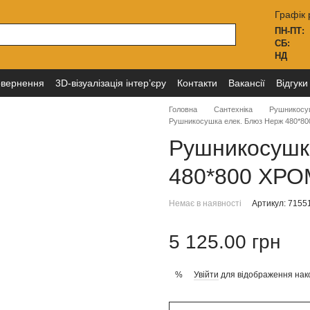
Графік 
ПН-ПТ:
СБ:
НД
овернення
3D-візуалізація інтер’єру
Контакти
Вакансії
Відгуки
Головна
Сантехніка
Рушникосу
Рушникосушка елек. Блюз Нерж 480*80
Рушникосушк
480*800 ХРОМ
Немає в наявності
Артикул: 7155
5 125.00 грн
Увійти
для відображення нак
%