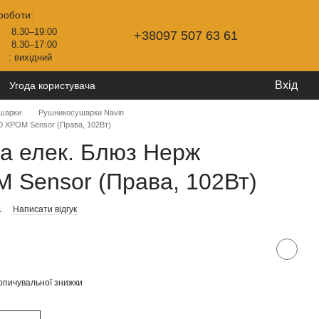
роботи:
8.30–19:00
+38097 507 63 61
8.30–17:00
: вихідний
Вхід
Угода користувача
шарки
Рушникосушарки Navin
0 ХРОМ Sensor (Права, 102Вт)
а елек. Блюз Нерж
 Sensor (Права, 102Вт)
1
Написати відгук
опичувальної знижки