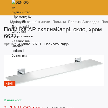
Меблі для ванної кімнати
Полички
Полички Аквародос
Пол
Поличка АР склянаКапрі, скло, хром
6627
Артикул:
413882150761
Написати відгук
−20%
В наявності