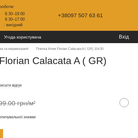
роботи:
8.30–19:00
+38097 507 63 61
8.30–17:00
: вихідний
Вхід
Угода користувача
ка та керамограніт
Плитка Атем Florian Calacata A ( GR) 10x30
lorian Calacata A ( GR)
исати відгук
99.00 грн/м²
опичувальної знижки