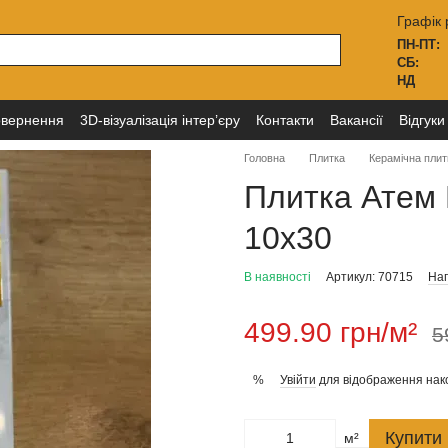
Графік 
ПН-ПТ:
СБ:
НД
овернення
3D-візуалізація інтер’єру
Контакти
Вакансії
Відгуки
Головна
Плитка
Керамічна плит
Плитка Атем F
10x30
В наявності
Артикул: 70715
Нап
499.90 грн/м²
5
Увійти
для відображення нак
%
Купити
м²