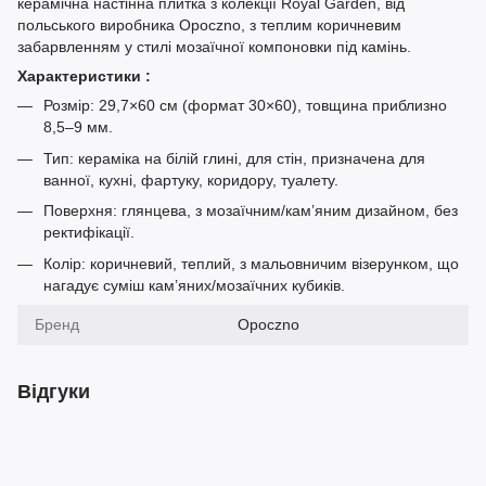
керамічна настінна плитка з колекції Royal Garden, від
польського виробника Opoczno, з теплим коричневим
забарвленням у стилі мозаїчної компоновки під камінь.
Характеристики :
Розмір: 29,7×60 см (формат 30×60), товщина приблизно
8,5–9 мм.
Тип: кераміка на білій глині, для стін, призначена для
ванної, кухні, фартуку, коридору, туалету.
Поверхня: глянцева, з мозаїчним/кам’яним дизайном, без
ректифікації.
Колір: коричневий, теплий, з мальовничим візерунком, що
нагадує суміш кам’яних/мозаїчних кубиків.
Бренд
Opoczno
Відгуки