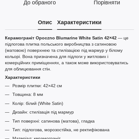
До обраного
Порівняти
Опис
Характеристики
Керамограніт Opoczno Blumarine White Satin 42×42
— це
підлогова плитка польського виробництва з сатиновою
(матовою) поверхнею та стилізацією під мармур у білому
кольорі. Вона призначена для підлоги у житлових і
комерційних приміщеннях, а також може використовуватись
для облицювання стін.
Характеристики
Розмір плитки: 42×42 см
Товщина: 8 мм
Колір: білий (White Satin)
Дизайн: стилізація під мармур
Тип поверхні: сатинова (матова), гладка
Тип: підлогова, морозостійка, не ректифікована
Матеріал: керамограніт