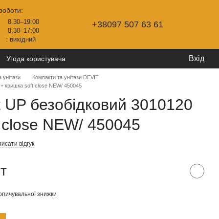
роботи:
8.30–19:00
+38097 507 63 61
8.30–17:00
: вихідний
Вхід
Угода користувача
 унітази
Компакти та унітази DEVIT
 + кришка soft close NEW/ 450045
t UP безобідковий 3010120
t close NEW/ 450045
исати відгук
шт
опичувальної знижки