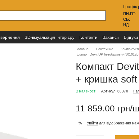
Графік 
ПН-ПТ:
СБ:
НД
овернення
3D-візуалізація інтер’єру
Контакти
Вакансії
Відгуки
Головна
Сантехніка
Компакти та
Компакт Devit UP безобідковий 3010120
Компакт Devi
+ кришка sof
В наявності
Артикул: 68370
Нап
11 859.00 грн/
Увійти
для відображення нак
%