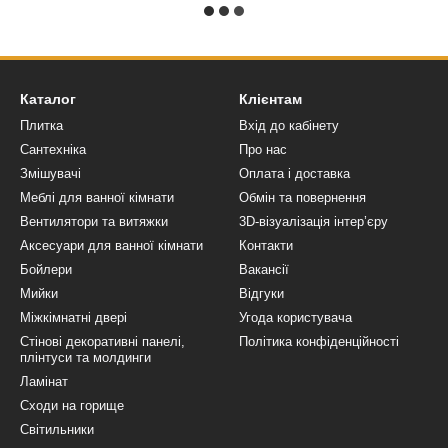
Каталог
Клієнтам
Плитка
Вхід до кабінету
Сантехніка
Про нас
Змішувачі
Оплата і доставка
Меблі для ванної кімнати
Обмін та повернення
Вентилятори та витяжки
3D-візуалізація інтер’єру
Аксесуари для ванної кімнати
Контакти
Бойлери
Вакансії
Мийки
Відгуки
Міжкімнатні двері
Угода користувача
Стінові декоративні панелі,
Політика конфіденційності
плінтуси та молдинги
Ламінат
Сходи на горище
Світильники