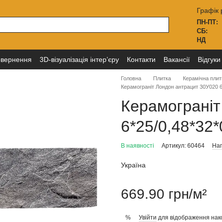
Графік 
ПН-ПТ:
СБ:
НД
овернення
3D-візуалізація інтер’єру
Контакти
Вакансії
Відгуки
Головна
Плитка
Керамічна плит
Керамограніт Лондон антрацит 30У020 6
Керамограніт
6*25/0,48*32*
В наявності
Артикул: 60464
Нап
Україна
669.90 грн/м²
Увійти
для відображення нак
%