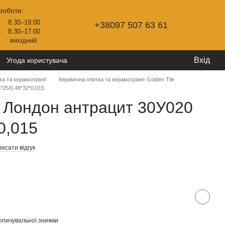
роботи:
8.30–19:00
+38097 507 63 61
8.30–17:00
: вихідний
Вхід
Угода користувача
ка та керамограніт
Керамічна плитка та керамограніт Golden Tile
*25/0,48*32*0,015
 Лондон антрацит 30У020
0,015
исати відгук
опичувальної знижки