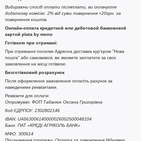
Вибираючи спосіб оплати післяплати, ви оплачуєте
додаткову комісію: 2% від суми повернення +20грн. за
повернення коштів.
Онлайн-оплата кредитной или дебетовой банковской
картой plata by mono
Готівкою при отримані:
При отриманні посилки Адресна доставка кур'єром "Нова
пошта" або самовивозі, ви зможете заплатити за своє
замовлення на місці готівкою.
Безготівковий розрахунок
Після оформлення замовлення оплатіть рахунок за
наведеними реквізитами.
Реквізити для оплати:
Отримувач: ФОП Табанюк Оксана Григорівна
Код ЄДРПОУ: 2302802146
IBAN: UA563006140000026002500048104
Банк: ПАТ «КРЕДІ АГРІКОЛЬ БАНК»
МФО: 300614
Призначення платежу: Оплата за замовлення №[номер