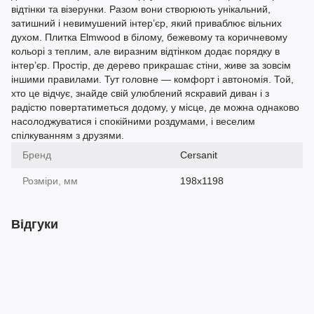
відтінки та візерунки. Разом вони створюють унікальний,
затишний і невимушений інтер’єр, який приваблює вільних
духом. Плитка Elmwood в білому, бежевому та коричневому
кольорі з теплим, але виразним відтінком додає порядку в
інтер’єр. Простір, де дерево прикрашає стіни, живе за зовсім
іншими правилами. Тут головне — комфорт і автономія. Той,
хто це відчує, знайде свій улюблений яскравий диван і з
радістю повертатиметься додому, у місце, де можна однаково
насолоджуватися і спокійними роздумами, і веселим
спілкуванням з друзями.
Бренд
Cersanit
Розміри, мм
198х1198
Відгуки