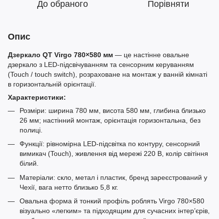
До обраного
Порівняти
Опис
Дзеркало QT Virgo 780×580 мм
— це настінне овальне
дзеркало з LED‑підсвічуванням та сенсорним керуванням
(Touch / touch switch), розраховане на монтаж у ванній кімнаті
в горизонтальній орієнтації.​
Характеристики:
Розміри: ширина 780 мм, висота 580 мм, глибина близько
26 мм; настінний монтаж, орієнтація горизонтальна, без
полиці.​
Функції: рівномірна LED‑підсвітка по контуру, сенсорний
вимикач (Touch), живлення від мережі 220 В, колір світіння
білий.​
Матеріали: скло, метал і пластик, бренд зареєстрований у
Чехії, вага нетто близько 5,8 кг.​
Овальна форма й тонкий профіль роблять Virgo 780×580
візуально «легким» та підходящим для сучасних інтер’єрів,