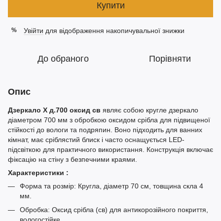
Купити
Увійти
для відображення накопичувальної знижки
%
До обраного
Порівняти
Опис
Дзеркало Х д.700 оксид св
являє собою кругле дзеркало
діаметром 700 мм з обробкою оксидом срібла для підвищеної
стійкості до вологи та подряпин. Воно підходить для ванних
кімнат, має сріблястий блиск і часто оснащується LED-
підсвіткою для практичного використання. Конструкція включає
фіксацію на стіну з безпечними краями.​
Характеристики :
Форма та розмір: Кругла, діаметр 70 см, товщина скла 4
мм.
Обробка: Оксид срібла (св) для антикорозійного покриття,
вологостійке.