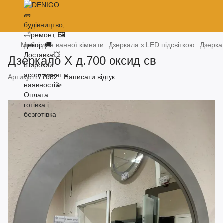
Меблі для ванної кімнати
Дзеркала з LED підсвіткою
Дзерка
Дзеркало Х д.700 оксид св
Артикул:
77082
Написати відгук