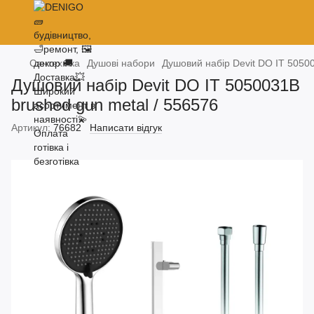
Сантехніка
Душові набори
Душовий набір Devit DO IT 50500
Душовий набір Devit DO IT 5050031B
brushed gun metal / 556576
Артикул:
76682
Написати відгук