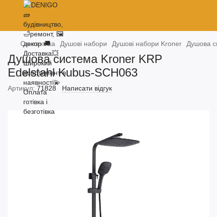
Сантехніка
Душові набори
Душові набори Kroner
Душова с
Душова система Kroner KRP
Edelstahl Kubus-SCH063
Артикул:
71828
Написати відгук