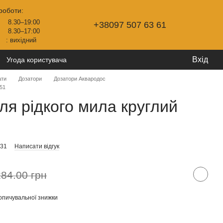
роботи:
8.30–19:00
+38097 507 63 61
8.30–17:00
: вихідний
Вхід
Угода користувача
ати
Дозатори
Дозатори Аквародос
251
ля рідкого мила круглий
931
Написати відгук
284.00 грн
опичувальної знижки