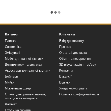
Каталог
Клієнтам
Плитка
Вхід до кабінету
Сантехніка
Про нас
Змішувачі
Оплата і доставка
Меблі для ванної кімнати
Обмін та повернення
Вентилятори та витяжки
3D-візуалізація інтер’єру
Аксесуари для ванної кімнати
Контакти
Бойлери
Вакансії
Мийки
Відгуки
Міжкімнатні двері
Угода користувача
Стінові декоративні панелі,
Політика конфіденційності
плінтуси та молдинги
Ламінат
Сходи на горище