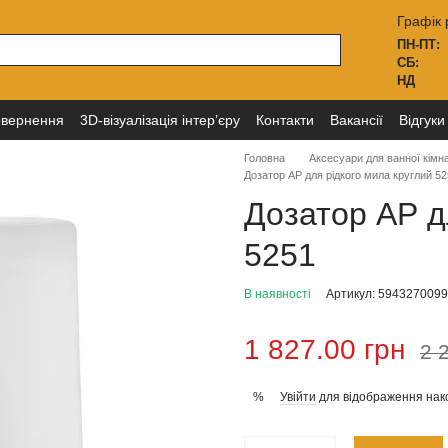
Графік 
ПН-ПТ:
СБ:
НД
овернення
3D-візуалізація інтер’єру
Контакти
Вакансії
Відгуки
Головна
Аксесуари для ванної кімн
Дозатор АР для рідкого мила круглий 5
Дозатор АР д
5251
В наявності
Артикул: 594327009
1 827.00 грн
2 
Увійти
для відображення нак
%