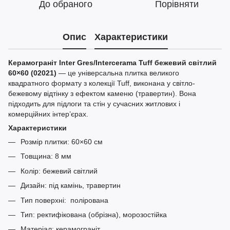
До обраного
Порівняти
Опис
Характеристики
Керамограніт Inter Gres/Intercerama Tuff бежевий світлий
60×60 (02021)
— це універсальна плитка великого
квадратного формату з колекції Tuff, виконана у світло-
бежевому відтінку з ефектом каменю (травертин). Вона
підходить для підлоги та стін у сучасних житлових і
комерційних інтер’єрах.
Характеристики
Розмір плитки: 60×60 см
Товщина: 8 мм
Колір: бежевий світлий
Дизайн: під камінь, травертин
Тип поверхні: полірована
Тип: ректифікована (обрізна), морозостійка
Матеріал: керамограніт