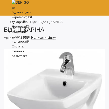
Сантехніка
Біде
Біде Ц КАРІНА
Біде Ц КАРІНА
Артикул:
42901
Написати відгук