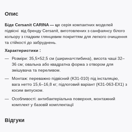
Опис
Біде Cersanit CARINA — ц
е серія компактних моделей
підвісні від бренду Cersanit, виготовлених з санфаянсу білого
кольору з гладким глянцевим покриттям для легкого очищення
та стійкості до забруднень.
Характеристики :
Розміри: 35,5×52,5 см (ширина×глибина), висота чаші 32–
36 см; овальна або квадратна форма з отвором для
змішувача та переливом.
Монтаж: переважно підвісний (K31-010) під інсталяцію,
вага нетто 15,6–16,8 кг; підлоговий варіант (K31-063-EX1) з
косим випуском.
Особливості: антибактеріальна поверхня, монтажний
комплект у базовій комплектації
Відгуки