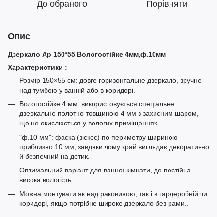
До обраного
Порівняти
Опис
Дзеркало Ар 150*55 Вологостійке 4мм,ф.10мм
Характеристики :
Розмір 150×55 см: довге горизонтальне дзеркало, зручне
над тумбою у ванній або в коридорі.
Вологостійке 4 мм: використовується спеціальне
дзеркальне полотно товщиною 4 мм з захисним шаром,
що не окислюється у вологих приміщеннях.
"ф.10 мм": фаска (зіскос) по периметру шириною
приблизно 10 мм, завдяки чому край виглядає декоративно
й безпечний на дотик.
Оптимальний варіант для ванної кімнати, де постійна
висока вологість.
Можна монтувати як над раковиною, так і в гардеробній чи
коридорі, якщо потрібне широке дзеркало без рами..