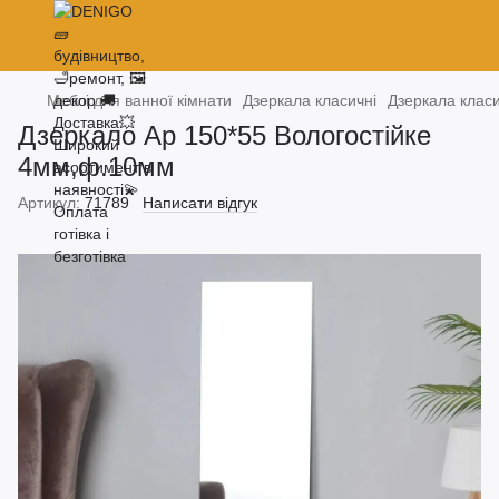
Меблі для ванної кімнати
Дзеркала класичні
Дзеркала класи
Дзеркало Ар 150*55 Вологостійке
4мм,ф.10мм
Артикул:
71789
Написати відгук