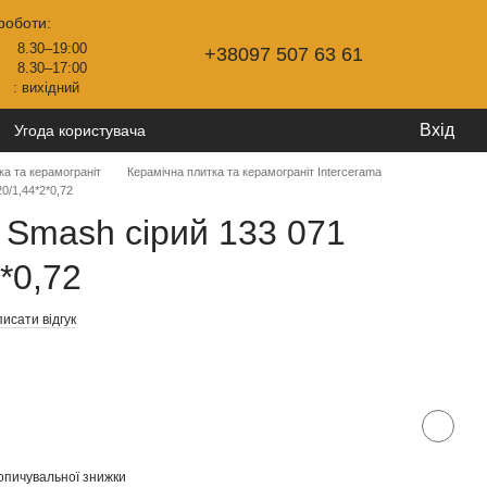
роботи:
8.30–19:00
+38097 507 63 61
8.30–17:00
: вихідний
Вхід
Угода користувача
ка та керамограніт
Керамічна плитка та керамограніт Intercerama
0/1,44*2*0,72
 Smash сірий 133 071
*0,72
исати відгук
опичувальної знижки