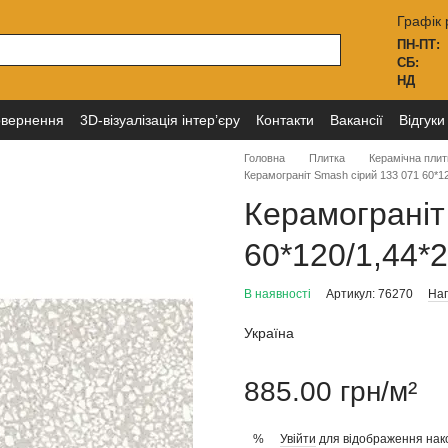
Графік 
ПН-ПТ:
СБ:
НД
овернення
3D-візуалізація інтер’єру
Контакти
Вакансії
Відгуки
Головна
Плитка
Керамічна плит
Керамограніт Smash сірий 133 071 60*12
Керамограніт
60*120/1,44*2
В наявності
Артикул: 76270
Нап
Україна
885.00 грн/м²
Увійти
для відображення нак
%