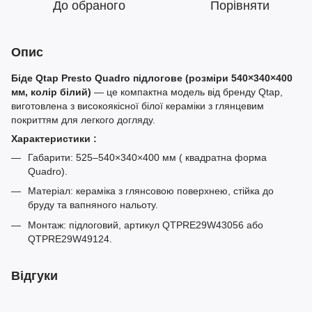
До обраного
Порівняти
Опис
Біде Qtap Presto Quadro підлогове (розміри 540×340×400
мм, колір білий)
— це компактна модель від бренду Qtap,
виготовлена з високоякісної білої кераміки з глянцевим
покриттям для легкого догляду.
Характеристики :
Габарити: 525–540×340×400 мм ( квадратна форма
Quadro).
Матеріал: кераміка з глянсовою поверхнею, стійка до
бруду та вапняного нальоту.
Монтаж: підлоговий, артикул QTPRE29W43056 або
QTPRE29W49124.
Відгуки